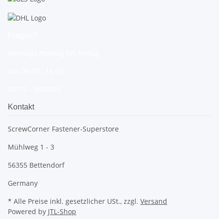
Fragen?
werktags montag bis freitag
von 08:00 - 16:00
06772 - 9676965
Kontakt
ScrewCorner Fastener-Superstore
Mühlweg 1 - 3
56355 Bettendorf
Germany
* Alle Preise inkl. gesetzlicher USt., zzgl.
Versand
Powered by
JTL-Shop