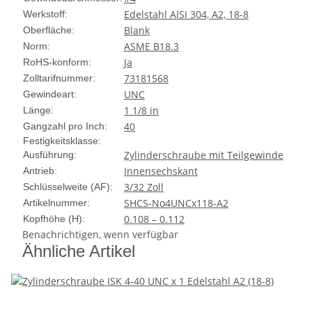
Edelstahl AISI 304, A2, 18-8
Werkstoff:
Blank
Oberfläche:
ASME B18.3
Norm:
Ja
RoHS-konform:
73181568
Zolltarifnummer:
UNC
Gewindeart:
1 1/8 in
Länge:
40
Gangzahl pro Inch:
Festigkeitsklasse:
Zylinderschraube mit Teilgewinde
Ausführung:
Innensechskant
Antrieb:
3/32 Zoll
Schlüsselweite (AF):
SHCS-No4UNCx118-A2
Artikelnummer:
0.108 – 0.112
Kopfhöhe (H):
Benachrichtigen, wenn verfügbar
Ähnliche Artikel